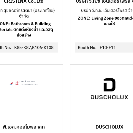
CRISTINA Co.,Ltd
บริษัท วี.ที.ซี เอ็นเตอร์ไพรส
ัท สุขภัณฑ์คริสตินา (ประเทศไทย)
บริษัท วี.ที.ซี. เอ็นเตอร์ไพรส จำ
จำกัด
ZONE: Living Zone ของตกแต่
ONE: Bathroom & Building
ของใช้
erials ตกแต่งห้องน้ำ และวัสดุ
ก่อสร้าง
th No.
K85-K87,K106-K108
Booth No.
E10-E11
พี.เอส.คอสโมพลาสท์
DUSCHOLUX