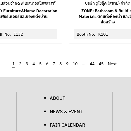
หุ้นส่วนจำกัด พี.เอส.คอสโมพลาสท์
บริษัท ดูโชลุ๊ค (สยาม) จำกัด
: Furniture&Home Decoration
ZONE: Bathroom & Buildi
เฟอร์นิเจอร์และของแต่งบ้าน
Materials ตกแต่งห้องน้ำ และว
ก่อสร้าง
th No.
I132
Booth No.
K101
1
2
3
4
5
6
7
8
9
10
...
44
45
›
ABOUT
NEWS & EVENT
FAIR CALENDAR