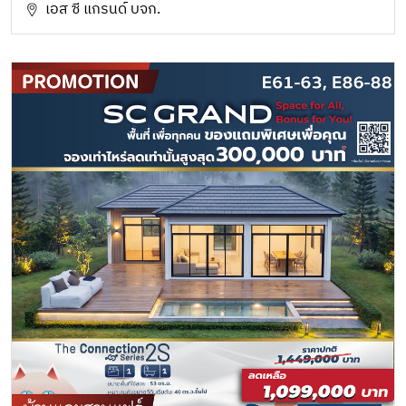
เอส ซี แกรนด์ บจก.