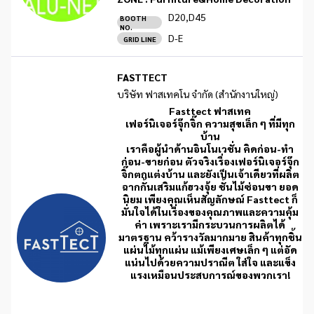
D20,D45
BOOTH
NO.
D-E
GRID LINE
FASTTECT
บริษัท ฟาสเทคโน จำกัด (สำนักงานใหญ่)
Fasttect ฟาสเทค
เฟอร์นิเจอร์จุ๊กจิ๊ก ความสุขเล็ก ๆ ที่มีทุก
บ้าน
เราคือผู้นำด้านอินโนเวชั่น คิดก่อน-ทำ
ก่อน-ขายก่อน ตัวจริงเรื่องเฟอร์นิเจอร์จุ๊ก
จิ๊กตกแต่งบ้าน และยังเป็นเจ้าเดียวที่ผลิต
ฉากกั้นเสริมแก้ฮวงจุ้ย ชั้นไม้ซ่อนขา ยอด
นิยม เพียงคุณเห็นสัญลักษณ์ Fasttect ก็
มั่นใจได้ในเรื่องของคุณภาพและความคุ้ม
ค่า เพราะเรามีกระบวนการผลิตได้
มาตรฐาน คว้ารางวัลมากมาย สินค้าทุกชิ้น
แผ่นไม้ทุกแผ่น แม้เพียงเศษเล็ก ๆ แต่อัด
แน่นไปด้วยความปราณีต ใส่ใจ และแข็ง
แรงเหมือนประสบการณ์ของพวกเรา!