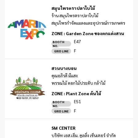
สมุนไพรตราปลาใบไม้
ร้าน สมุนไพรตราปลาใบไม้
สมุนไพรกำจัดแมลงและอุปกรณ์การเกษตร
ZONE :
Garden Zone ของตกแต่งสวน
E47
BOOTH
NO.
F
GRID LINE
สวนบางบอน
คุณอภิรดี มีแสง
พรรณไม้ ดอกไม้ประดับ กล้าไม้
ZONE :
Plant Zone ต้นไม้
E51
BOOTH
NO.
F
GRID LINE
SM CENTER
บริษัท เอส.เอ็ม. คูลลิ่ง เซ็นเตอร์ จำกัด