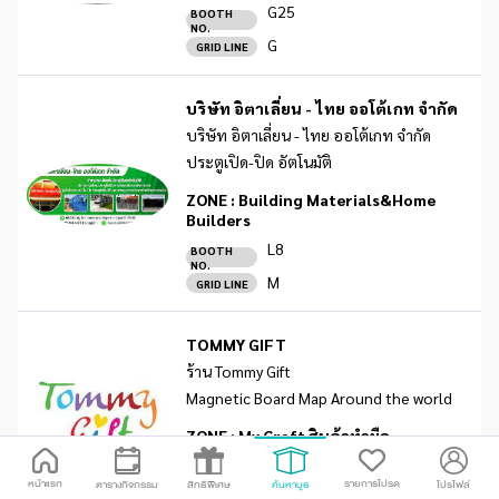
G25
BOOTH
NO.
G
GRID LINE
บริษัท อิตาเลี่ยน - ไทย ออโต้เกท จำกัด
บริษัท อิตาเลี่ยน - ไทย ออโต้เกท จำกัด
ประตูเปิด-ปิด อัตโนมัติ
ZONE :
Building Materials&Home
Builders
L8
BOOTH
NO.
M
GRID LINE
TOMMY GIFT
ร้าน Tommy Gift
Magnetic Board Map Around the world
ZONE :
My Craft สินค้าทำมือ
V2
BOOTH
NO.
หน้าแรก
รายการโปรด
ตารางกิจกรรม
สิทธิพิเศษ
ค้นหาบูธ
โปรไฟล์
V