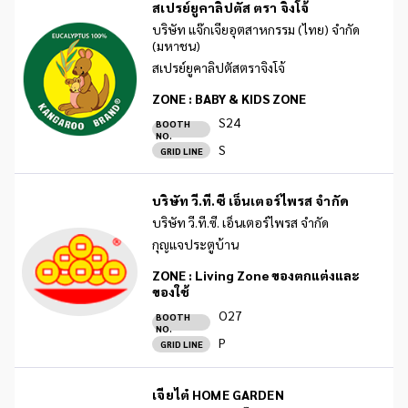
สเปรย์ยูคาลิปตัส ตรา จิงโจ้
บริษัท แจ๊กเจียอุตสาหกรรม (ไทย) จำกัด
(มหาชน)
สเปรย์ยูคาลิปตัสตราจิงโจ้
ZONE :
BABY & KIDS ZONE
S24
BOOTH
NO.
S
GRID LINE
บริษัท วี.ที.ซี เอ็นเตอร์ไพรส จำกัด
บริษัท วี.ที.ซี. เอ็นเตอร์ไพรส จำกัด
กุญแจประตูบ้าน
ZONE :
Living Zone ของตกแต่งและ
ของใช้
O27
BOOTH
NO.
P
GRID LINE
เจียไต๋ HOME GARDEN