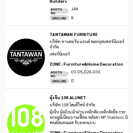
Builders
J44
BOOTH
NO.
K
GRID LINE
TANTAWAN FURNITURE
บริษัท ทานตะวัน แอนด์ พลกฤตเฟอร์นิเจอร์
จำกัด
เฟอร์นิเจอร์
ZONE :
Furniture&Home Decoration
D1-D5,D26-D30
BOOTH
NO.
D
GRID LINE
มุ้งจีบ 108 ALUNET
บริษัท 108 โฮมดีไซน์ จำกัด
มุ้งจีบ มุ้งม้วน ผ้าม่าน เหล็กดัด เหล็กดัดยืด กระ
จกอลูมิเนียมบานเฟี้ยม หลังคา NP Stainless นิ
พนธ์สแตนเลส รับออกแบบ
ZONE :
Furniture&Home Decoration