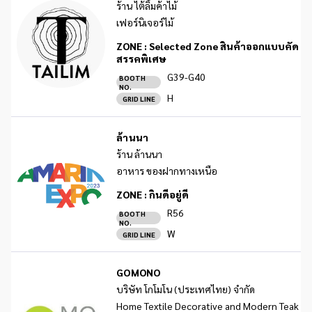
ร้าน ไต้ลิ้มค้าไม้
เฟอร์นิเจอร์ไม้
ZONE :
Selected Zone สินค้าออกแบบคัด
สรรคพิเศษ
G39-G40
BOOTH
NO.
H
GRID LINE
ล้านนา
ร้าน ล้านนา
อาหาร ของฝากทางเหนือ
ZONE :
กินดีอยู่ดี
R56
BOOTH
NO.
W
GRID LINE
GOMONO
บริษัท โกโมโน (ประเทศไทย) จำกัด
Home Textile Decorative and Modern Teak