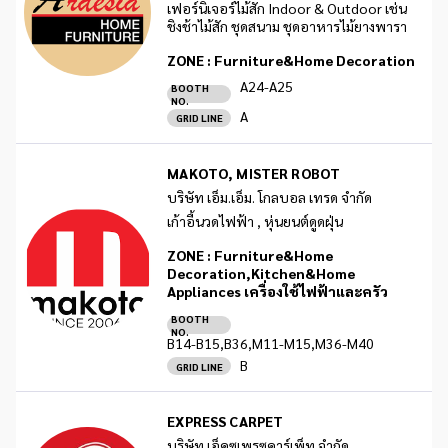
เฟอร์นิเจอร์ไม้สัก Indoor & Outdoor เช่น
ชิงช้าไม้สัก ชุดสนาม ชุดอาหารไม้ยางพารา
ZONE :
Furniture&Home Decoration
A24-A25
BOOTH
NO.
A
GRID LINE
MAKOTO, MISTER ROBOT
บริษัท เอ็ม.เอ็ม. โกลบอล เทรด จำกัด
เก้าอี้นวดไฟฟ้า , หุ่นยนต์ดูดฝุ่น
ZONE :
Furniture&Home
Decoration,Kitchen&Home
Appliances เครื่องใช้ไฟฟ้าและครัว
BOOTH
NO.
B14-B15,B36,M11-M15,M36-M40
B
GRID LINE
EXPRESS CARPET
บริษัท เอ็คซเพรซคาร์เพ็ท จำกัด