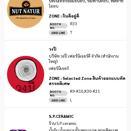
นัทเนเทอร์อัลมอนอบ, หิมพานต์อบ, พิสตาชิ
โออบ
ZONE :
กินดีอยู่ดี
R33
BOOTH
NO.
T
GRID LINE
วงปี
บริษัท วงปี เฟอร์นิเจอร์ดี จำกัด (สำนักงาน
ใหญ่)
เฟอร์นิเจอร์
ZONE :
Selected Zone สินค้าออกแบบคัด
สรรคพิเศษ
K9-K10,K30-K31
BOOTH
NO.
L
GRID LINE
S.P.CERAMIC
ร้าน S.P.ceramic
น้ำล้น น้ำผุดงานปั้นพญานาค พระพิฆเนศ