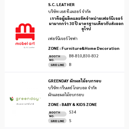
S.C. LEATHER
บริษัท เอส.ซี.เลเธอร์ จำกัด
เราคือผู้ผลิตและจัดจำหน่ายเฟอร์นิเจอร์
มามากกว่า 30 ปี มาตรฐานเดียวกับส่งออก
ยุโรป
เฟอร์นิเจอร์ โซฟา
ZONE :
Furniture&Home Decoration
B8-B10,B30-B32
BOOTH
NO.
B
GRID LINE
GREENDAY ผักผลไม้อบกรอบ
บริษัท กรีนเดย์ โกลบอล จำกัด
ผักและผลไม้อบกรอบ
ZONE :
BABY & KIDS ZONE
S34
BOOTH
NO.
S
GRID LINE