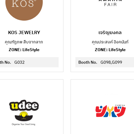
KOS JEWELRY
เจริญมงคล
คุณฑัฏภพ สืบจากลาภ
คุณประสงค์ อิงคนันท์
ZONE: LifeStyle
ZONE: LifeStyle
th No.
G032
Booth No.
G098,G099