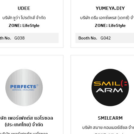
UDEE
YUMEYA.DIY
บริษัท ซูว่า โปรดักส์ จำกัด
บริษัท ดรีม เอกซ์เพรส (เดกซ์) จ
ZONE: LifeStyle
ZONE: LifeStyle
th No.
G038
Booth No.
G042
ิษัท เพอร์เฟกต์ส แอโรซอล
SMILEARM
(ประเทศไทย) จำกัด
บริษัท สมาย คอมเมอร์เชียล จำ