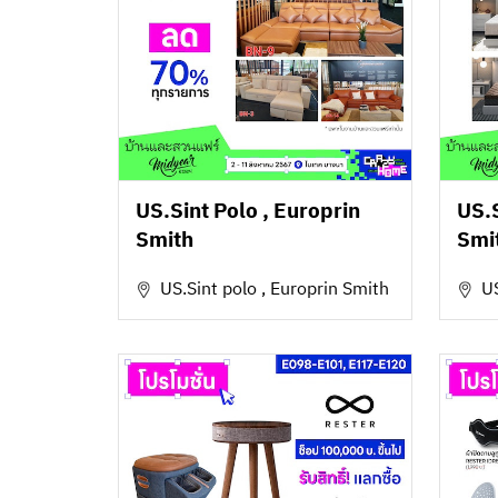
US.Sint Polo , Europrin
US.S
Smith
Smi
US.Sint polo , Europrin Smith
US