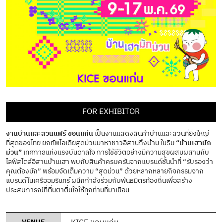
FOR EXHIBITOR
งานบ้านและสวนแฟร์ ขอนแก่น
เป็นงานแสดงสินค้าบ้านและสวนที่ยิ่งใหญ่
ที่สุดของไทย ยกทัพไอเดียสุดม่วนมาหาชาวอีสานถึงบ้าน ในธีม
“บ้านเฮามัก
ม่วน”
เทศกาลแห่งแรงบันดาลใจ การใช้ชีวิตอย่างมีความสุขผสมผสานกับ
ไลฟ์สไตล์อีสานบ้านเฮา พบกับสินค้าครบครันจากแบรนด์ชั้นนำที่ “รับรองว่า
คุณต้องมัก” พร้อมจัดเต็มความ “สุดม่วน” ด้วยหลากหลายกิจกรรมจาก
แบรนด์ในเครืออมรินทร์ ผนึกกำลังร่วมกับพันธมิตรท้องถิ่นเพื่อสร้าง
ประสบการณ์ที่ตื่นตาตื่นใจให้ทุกท่านที่มาเยือน