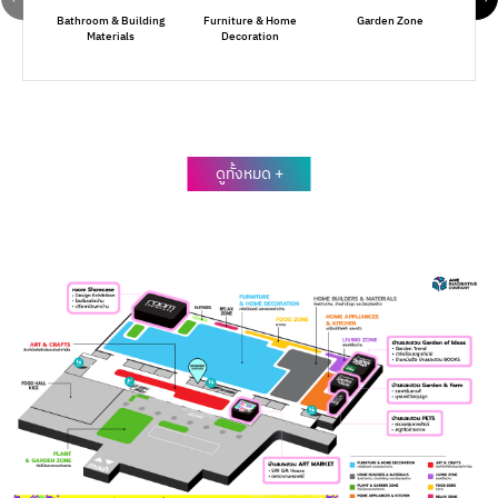
Bathroom & Building
Furniture & Home
Garden Zone
H
Materials
Decoration
ดูทั้งหมด +