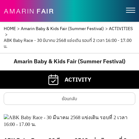
HOME
>
Amarin Baby & Kids Fair (Summer Festival)
>
ACTIVITIES
>
ABK Baby Race - 30 มีนาคม 2568 แข่งเดิน รอบที่ 2 เวลา 16:00 - 17.00
น.
Amarin Baby & Kids Fair (Summer Festival)
ACTIVITY
ย้อนกลับ