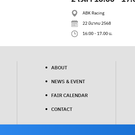
ABK Racing
22 มีนาคม 2568
16:00 - 17.00 น.
ABOUT
NEWS & EVENT
FAIR CALENDAR
CONTACT