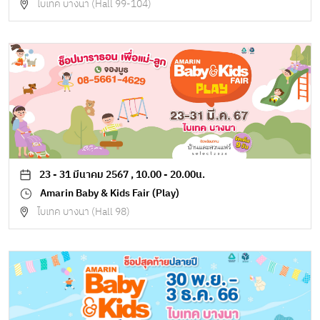
ไบเทค บางนา (Hall 99-104)
23 - 31 มีนาคม 2567 , 10.00 - 20.00น.
Amarin Baby & Kids Fair (Play)
ไบเทค บางนา (Hall 98)