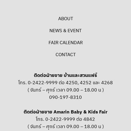
ABOUT
NEWS & EVENT
FAIR CALENDAR
CONTACT
ติดต่อฝ่ายขาย บ้านและสวนแฟร์
โทร. 0-2422-9999 ต่อ 4250, 4252 และ 4268
( จันทร์ – ศุกร์ เวลา 09.00 – 18.00 น )
090-197-8310
ติดต่อฝ่ายขาย Amarin Baby & Kids Fair
โทร. 0-2422-9999 ต่อ 4842
( จันทร์ – ศุกร์ เวลา 09.00 – 18.00 น )