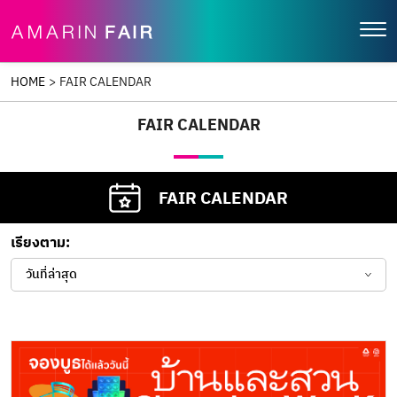
HOME
>
FAIR CALENDAR
FAIR CALENDAR
FAIR CALENDAR
เรียงตาม:
วันที่ล่าสุด