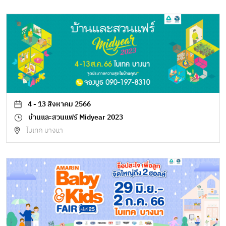
4 - 13 สิงหาคม 2566
บ้านและสวนแฟร์ Midyear 2023
ไบเทค บางนา