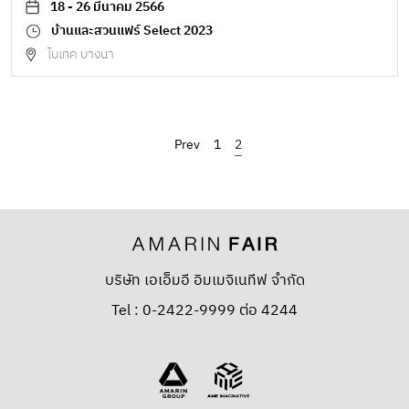
18 - 26 มีนาคม 2566
บ้านและสวนแฟร์ Select 2023
ไบเทค บางนา
‹
1
2
บริษัท เอเอ็มอี อิมเมจิเนทีฟ จำกัด
Tel : 0-2422-9999 ต่อ 4244